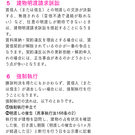
５　建物明渡請求訴訟
賃借人（または借主）との明渡しの交渉が決裂
する、無視される（音信不通で連絡が取れな
い）など、任意の明渡しが期待できないとき
は、建物明渡請求訴訟を提起することになりま
す。
賃料滞納・契約違反を理由とする場合には、賃
貸借契約が解除されているのかが一番の争点と
なります。契約違反以外の更新拒絶・解約申入
れの場合には、正当事由があるのかどうかとい
う点が争いとなります。
６　強制執行
勝訴判決を得たにもかかわらず、賃借人（また
は借主）が退去しない場合には、強制執行を行
うことになります。
強制執行の流れは、以下のとおりです。
①強制執行申立て
②明渡しの催告（民事執行法168条の2）
執行官が建物を訪問し、建物の占有状況を確認
した後、引き渡し期限（明渡しの催告から1ヶ月
が経過した日）と断行を行う日を公示書に記載