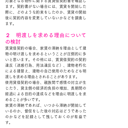
対象となる物件に関する賃貸借契約書を確認し
ます。契約書がない場合には、賃貸を開始した
際に、どのような約束をしたのか、賃貸の開始
後に契約内容を変更していないかなどを調査し
ます。
２　明渡しを求める理由について
の検討
賃貸借契約の場合、家賃の滞納を理由として建
物の明け渡しを求めるということが圧倒的に多
いと思います。その他には、賃貸借契約の契約
違反（迷惑行為、用法違反など）、建物老朽化
による建替え、建物の自己使用のためなども明
渡しを求める理由とされることがあります。
使用貸借契約の場合、親族間で感情の対立が生
じたり、貸主側の経済的負担の増加、長期間の
経過による目的の達成などを理由に明渡しを求
めることが多いです。
家賃の滞納であれば、いつから滞納が開始して
いるのか、督促をした後の対応はどうであった
のかなどを記録として残しておくのが有益で
す。