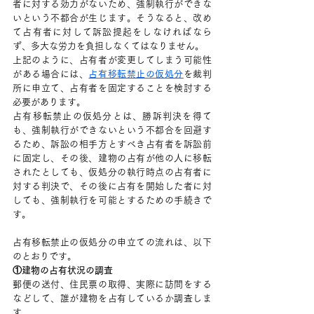
者に対する効力がないため、強制執行ができな
いという不都合が生じます。そうなると、改め
て占有者に対して訴訟提起をしなければなら
ず、多大な労力を負担しなくてはなりません。
上記のように、占有者が変更してしまう可能性
がある場合には、
占有移転禁止の仮処分
を裁判
所に申立て、占有者を固定することを検討する
必要があります。
占有移転禁止の仮処分とは、勝訴判決を得て
も、強制執行ができないという不都合を回避す
るため、訴訟の相手方とすべき占有者を訴訟前
に固定し、その後、建物の占有が他の人に移転
されたとしても、仮処分の執行時点の占有者に
対する判決で、その後に占有を開始した者に対
しても、強制執行を可能とするための手続きで
す。
占有移転禁止の仮処分の申立ての流れは、以下
のとおりです。
①建物の占有状況の調査
郵便の送付、住民票の取得、実際に訪問をする
などして、誰が建物を占有しているか調査しま
す。