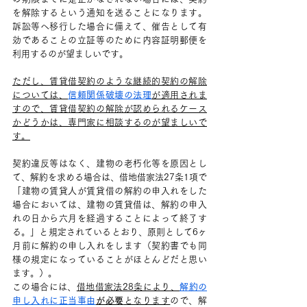
を解除するという通知を送ることになります。
訴訟等へ移行した場合に備えて、催告として有
効であることの立証等のために内容証明郵便を
利用するのが望ましいです。
ただし、賃貸借契約のような継続的契約の解除
については、
信頼関係破壊の法理
が適用されま
すので、賃貸借契約の解除が認められるケース
かどうかは、専門家に相談するのが望ましいで
す。
契約違反等はなく、建物の老朽化等を原因とし
て、解約を求める場合は、借地借家法27条1項で
「建物の賃貸人が賃貸借の解約の申入れをした
場合においては、建物の賃貸借は、解約の申入
れの日から六月を経過することによって終了す
る。」と規定されているとおり、原則として6ヶ
月前に解約の申し入れをします（契約書でも同
様の規定になっていることがほとんどだと思い
ます。）。
この場合には、
借地借家法28条により、
解約の
申し入れに正当事由
が必要
となります
ので、解