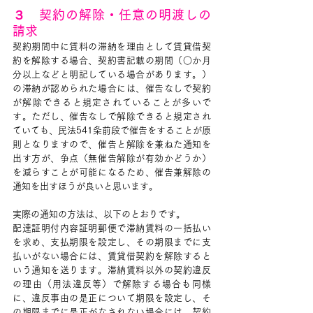
３　契約の解除・任意の明渡しの
請求
契約期間中に賃料の滞納を理由として賃貸借契
約を解除する場合、契約書記載の期間（○か月
分以上などと明記している場合があります。）
の滞納が認められた場合には、催告なしで契約
が解除できると規定されていることが多いで
す。ただし、催告なしで解除できると規定され
ていても、民法541条前段で催告をすることが原
則となりますので、催告と解除を兼ねた通知を
出す方が、争点（無催告解除が有効かどうか）
を減らすことが可能になるため、催告兼解除の
通知を出すほうが良いと思います。
実際の通知の方法は、以下のとおりです。
配達証明付内容証明郵便で滞納賃料の一括払い
を求め、支払期限を設定し、その期限までに支
払いがない場合には、賃貸借契約を解除すると
いう通知を送ります。滞納賃料以外の契約違反
の理由（用法違反等）で解除する場合も同様
に、違反事由の是正について期限を設定し、そ
の期限までに是正がなされない場合には、契約