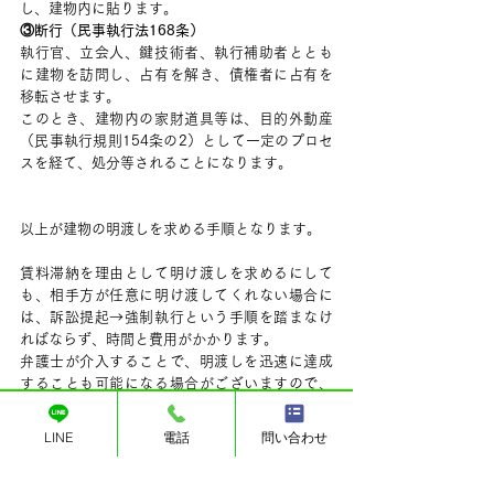
し、建物内に貼ります。
③断行（民事執行法168条）
執行官、立会人、鍵技術者、執行補助者ととも
に建物を訪問し、占有を解き、債権者に占有を
移転させます。
このとき、建物内の家財道具等は、目的外動産
（民事執行規則154条の2）として一定のプロセ
スを経て、処分等されることになります。
以上が建物の明渡しを求める手順となります。
賃料滞納を理由として明け渡しを求めるにして
も、相手方が任意に明け渡してくれない場合に
は、訴訟提起→強制執行という手順を踏まなけ
ればならず、時間と費用がかかります。
弁護士が介入することで、明渡しを迅速に達成
することも可能になる場合がございますので、
弁護士に依頼するメリットは大きいと思いま
す。
LINE
電話
問い合わせ