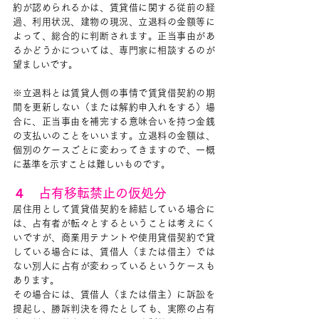
約が認められるかは、賃貸借に関する従前の経
過、利用状況、建物の現況、立退料の金額等に
よって、総合的に判断されます。正当事由があ
るかどうかについては、専門家に相談するのが
望ましいです。
※立退料とは賃貸人側の事情で賃貸借契約の期
間を更新しない（または解約申入れをする）場
合に、正当事由を補完する意味合いを持つ金銭
の支払いのことをいいます。立退料の金額は、
個別のケースごとに変わってきますので、一概
に基準を示すことは難しいものです。
４　占有移転禁止の仮処分
居住用として賃貸借契約を締結している場合に
は、占有者が転々とするということは考えにく
いですが、商業用テナントや使用貸借契約で貸
している場合には、賃借人（または借主）では
ない別人に占有が変わっているというケースも
あります。
その場合には、賃借人（または借主）に訴訟を
提起し、勝訴判決を得たとしても、実際の占有