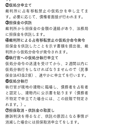
②仮処分申立て
裁判所に占有移転禁止の仮処分を申し立てま
す。必要に応じて、債権者面接が行われます。
③担保金の供託
裁判所から担保金の金額の連絡があり、法務局
に担保金を供託します。
④裁判所による占有移転禁止の仮処分命令発令
担保金を供託したことを示す書類を提出後、裁
判所から仮処分命令が発令されます。
⑤執行官への仮処分執行申立て
仮処分命令の送達を受けてから、２週間以内に
仮処分執行をしなければなりませんので（民事
保全法43条2項）、速やかに申立てを行います。
⑥仮処分執行
執行官が現地の建物に臨場し、債務者を占有者
と認定し、建物内に公示書を貼ります（債務者
不特定で申立てた場合には、この段階で特定さ
れます。）。
⑦担保取消・供託金の取戻し
勝訴判決を得るなど、供託の原因となる事情が
消滅した場合には担保取消申立てをします。