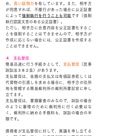
め，
高い証明力
を有しています。また，相手方
が同意すれば，不履行があった場合に公正証書
によって
強制執行を行うことも可能
です（強制
執行認諾文言のある公正証書）。
ただし，相手方に合意内容を公正証書化するこ
とを強制することはできませんので，相手方が
作成に応じない場合には，公正証書を作成する
ことはできません。
４　支払督促
簡易迅速に行う手続きとして，
支払督促
（民事
訴訟法３８２条）があります。
支払督促は，金銭の支払又は有価証券若しくは
代替物の引渡しを求める場合に，相手方の住所
地を管轄する簡易裁判所の裁判所書記官に申し
立てます。
支払督促は，書類審査のみなので，訴訟の場合
のように審理のために裁判所に行く必要はな
く，裁判所に納める手数料も，訴訟の場合の半
額です。
債務者が支払督促に対して，異議を申し立てる