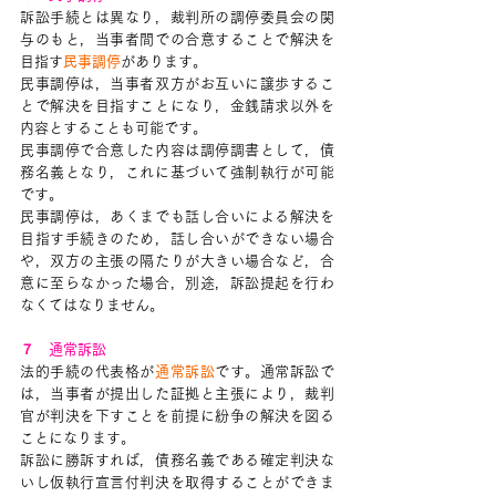
訴訟手続とは異なり，裁判所の調停委員会の関
与のもと，当事者間での合意することで解決を
目指す
民事調停
があります。
民事調停は，当事者双方がお互いに譲歩するこ
とで解決を目指すことになり，金銭請求以外を
内容とすることも可能です。
民事調停で合意した内容は調停調書として，債
務名義となり，これに基づいて強制執行が可能
です。
民事調停は，あくまでも話し合いによる解決を
目指す手続きのため，話し合いができない場合
や，双方の主張の隔たりが大きい場合など，合
意に至らなかった場合，別途，訴訟提起を行わ
なくてはなりません。
７　通常訴訟
法的手続の代表格が
通常訴訟
です。通常訴訟で
は，当事者が提出した証拠と主張により，裁判
官が判決を下すことを前提に紛争の解決を図る
ことになります。
訴訟に勝訴すれば，債務名義である確定判決な
いし仮執行宣言付判決を取得することができま