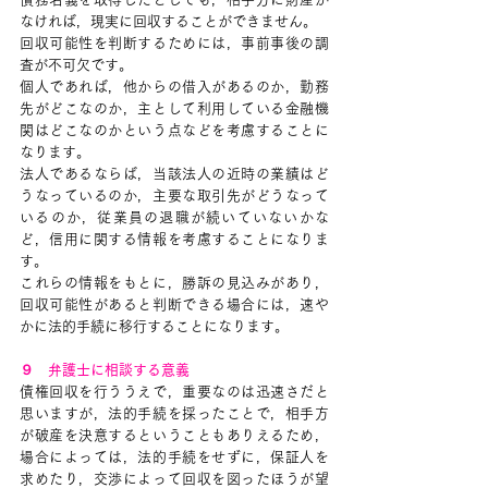
なければ，現実に回収することができません。
回収可能性を判断するためには，事前事後の調
査が不可欠です。
個人であれば，他からの借入があるのか，勤務
先がどこなのか，主として利用している金融機
関はどこなのかという点などを考慮することに
なります。
法人であるならば，当該法人の近時の業績はど
うなっているのか，主要な取引先がどうなって
いるのか，従業員の退職が続いていないかな
ど，信用に関する情報を考慮することになりま
す。
これらの情報をもとに，勝訴の見込みがあり，
回収可能性があると判断できる場合には，速や
かに法的手続に移行することになります。
９　弁護士に相談する意義
債権回収を行ううえで，重要なのは迅速さだと
思いますが，法的手続を採ったことで，相手方
が破産を決意するということもありえるため，
場合によっては，法的手続をせずに，保証人を
求めたり，交渉によって回収を図ったほうが望