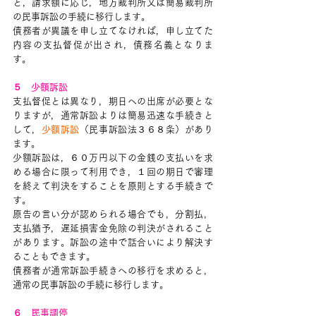
と，請求額に応じ，地方裁判所又は簡易裁判所
の民事訴訟の手続に移行します。
債務者が異議を申し立てなければ，申し立てた
内容の支払督促が出され，債務名義となりま
す。
５　少額訴訟
支払督促とは異なり，期日への出席が必要とな
りますが，通常訴訟よりは簡易迅速な手続きと
して，
少額訴訟
（民事訴訟法３６８条）があり
ます。
少額訴訟は，６０万円以下の金銭の支払いを求
める場合に限って利用でき，１回の期日で審理
を終えて判決をすることを原則とする手続きで
す。
原告の言い分が認められる場合でも，分割払，
支払猶予，遅延損害金免除の判決がされること
があります。訴訟の途中で話合いにより解決す
ることもできます。
債務者が通常訴訟手続きへの移行を求めると，
通常の民事訴訟の手続に移行します。
６　民事調停