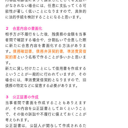
がなされない場合には，任意に支払ってくる可
能性が著しく低いことになりますので，具体的
に法的手続を検討することになると思います。
２　合意内容の書面化
相手方が不履行をした後，残債務の金額を当事
者間で確認する場合や，分割払いで合意した際
に新たに合意内容を書面化する方法がありま
す。
債務確認書，債務弁済契約書，準消費貸借
契約書
という名称で作ることが多いかと思いま
す。
新たに貸し付けたことにして借用書を作成する
ということが一般的に行われていますが，その
場合には，準消費貸借契約となりますので，旧
債務の特定などに留意する必要があります。
３　公正証書の作成
当事者間で書面を作成することもありえます
が，その内容を公正証書としておくということ
で，その後の訴訟や不履行に備えておくことが
考えられます。
公正証書は，公証人が関与して作成されるた