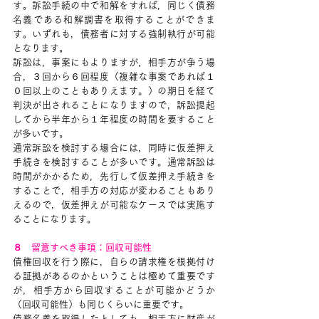
す。訴訟手続の中で和解をすれば，同じく債務
名義である和解調書を取得することができま
す。いずれも，債務者に対する強制執行が可能
となります。
訴訟は，事案にもよりますが，相手方が争う場
合，３回から６回程度（複雑な事案であれば１
０回以上のこともありえます。）の期日を経て
判決が出されることになりますので，訴訟提起
してから半年から１年程度の時間を要すること
が多いです。
通常訴訟を検討する場合には，同時に仮差押え
手続きを検討することが多いです。通常訴訟は
時間がかかるため，先行して仮差押え手続きを
することで，相手方の対応が変わることもあり
えるので，仮差押えが可能なケースでは実施す
ることになります。
８　留意すべき事項：回収可能性
債権回収を行う際に，自らの請求権を根拠付け
る証拠があるのかということは極めて重要です
が，相手方から回収することが可能かどうか
（回収可能性）も同じくらいに重要です。
債務名義を取得したとしても，相手方に財産が