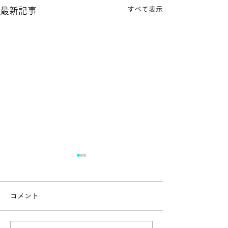
すべて表示
最新記事
夏季休暇について
つぐなびへの掲
誠に勝手ながら、２０２５年
当事務所は、以下
コメント
８月５日（火）から８日
の掲載を開始致し
（金）までの４日間を弁護士
『つぐなび』相続
の夏季休暇とさせて頂きま
士・弁護士・司法