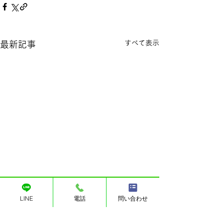
すべて表示
最新記事
遺言書を書くべきか
遺言書の書き方
LINE
電話
問い合わせ
ご相談を頂く中で，遺言書を
遺言書を作成した