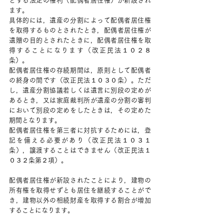
とする法定の権利（配偶者居住権）が新設され
ます。
具体的には，遺産の分割によって配偶者居住権
を取得するものとされたとき，配偶者居住権が
遺贈の目的とされたときに，配偶者居住権を取
得することになります（改正民法１０２８
条）。
配偶者居住権の存続期間は，原則として配偶者
の終身の間です（改正民法１０３０条）。ただ
し，遺産分割協議若しくは遺言に別段の定めが
あるとき，又は家庭裁判所が遺産の分割の審判
において別段の定めをしたときは，その定めた
期間となります。
配偶者居住権を第三者に対抗するためには，登
記を備える必要があり（改正民法１０３１
条），譲渡することはできません（改正民法１
０３２条第２項）。
配偶者居住権が新設されたことにより，建物の
所有権を取得せずとも居住を継続することがで
き，建物以外の相続財産を取得する割合が増加
することになります。