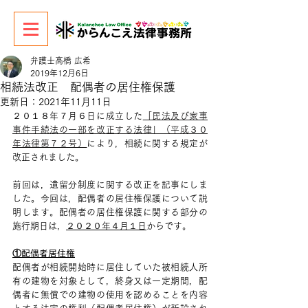
弁護士高橋 広希
2019年12月6日
相続法改正 配偶者の居住権保護
更新日：
2021年11月11日
２０１８年７月６日に成立した
「民法及び家事
事件手続法の一部を改正する法律」（平成３０
年法律第７２号）
により，相続に関する規定が
改正されました。
前回は，遺留分制度に関する改正を記事にしま
した。今回は，配偶者の居住権保護について説
明します。配偶者の居住権保護に関する部分の
施行期日は，
２０２０年４月１日
からです。
①配偶者居住権
配偶者が相続開始時に居住していた被相続人所
有の建物を対象として，終身又は一定期間，配
偶者に無償での建物の使用を認めることを内容