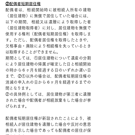
②配偶者短期居住権
配偶者は，相続開始時に被相続人所有の建物
（居住建物）に無償で居住していた場合には，
以下の期間，相続又は遺贈により取得した者
（居住建物取得者）に対し，居住建物を無償で
使用する権利（配偶者短期居住権）を取得しま
す。ただし，配偶者居住権を取得したときや，
欠格事由・廃除により相続権を失っているとき
は取得することができません。
期間としては，①居住建物について遺産の分割
により居住建物の帰属が確定した日と相続開始
の時から６ヶ月を経過する日のいずれか遅い日
まで，②①以外の場合は，配偶者短期居住権の
消滅の申入れの日から６ヶ月を経過するまでの
間となります。
②の具体例としては，居住建物が第三者に遺贈
された場合や配偶者が相続放棄をした場合が挙
げられます。
配偶者短期居住権が新設されたことにより，被
相続人が居住建物を遺贈した場合や反対の意思
表示を示した場合であっても配偶者の居住が保