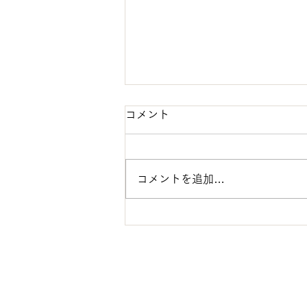
年末年始休業のお知らせ
コメント
年末年始は、2025年12月27日
（土）から2026年1月4日（日）
までお休みを頂きます。 2026年
コメントを追加…
1月5日（月）より通常営業とな
ります。 ご用件のある方は、メ
ール・LINEでご連絡下さいます
ようお願い致します。