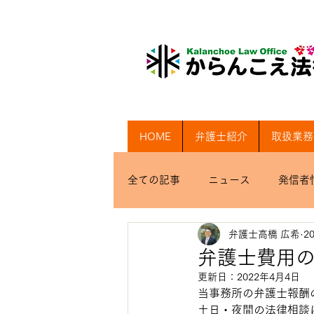
HOME
弁護士紹介
取扱業務
全ての記事
ニュース
発信者
弁護士高橋 広希
2
弁護士費用
更新日：
2022年4月4日
当事務所の弁護士報酬
土日・夜間の法律相談に