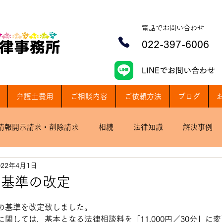
​電話でお問い合わせ
022-397-6006
​LINEでお問い合わせ
弁護士費用
ご相談内容
ご依頼方法
ブログ
情報開示請求・削除請求
相続
法律知識
解決事例
022年4月1日
の基準の改定
の基準を改定致しました。
関しては，基本となる法律相談料を「11,000円／30分」に