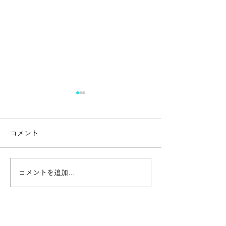
夏季休暇について
ベンナビへの掲
誠に勝手ながら、２０２５年
当事務所は、株式
コメント
８月５日（火）から８日
が運営する弁護士
（金）までの４日間を弁護士
イト「ベンナビ」
の夏季休暇とさせて頂きま
す。 各サイトの
コメントを追加…
す。
以下のとおりです
中ページ ベンナビI
ビ相続 ベンナビ債
ンナビ交通事故 ベ
運営会社 株式会社ア